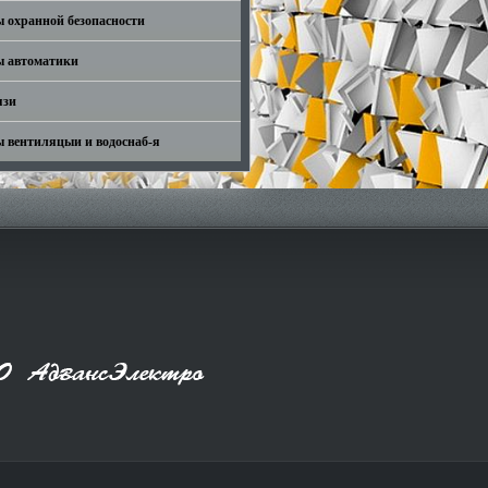
 охранной безопасности
ы автоматики
язи
 вентиляцыи и водоснаб-я