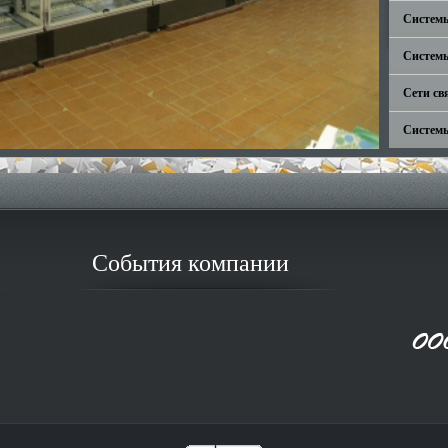
Системы
Систем
3
Сети св
Системы
События компании